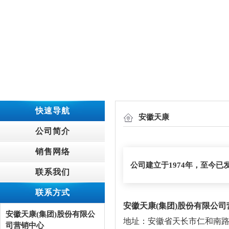
快速导航
安徽天康
公司简介
销售网络
公司建立于1974年，至今已发
联系我们
联系方式
安徽天康(集团)股份有限公司
安徽天康(集团)股份有限公
地址：安徽省天长市仁和南
司营销中心