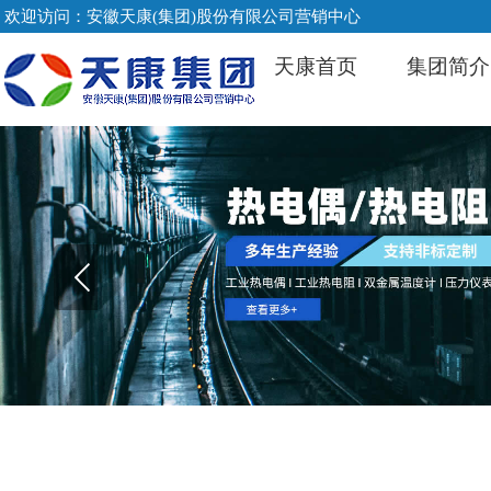
欢迎访问：安徽天康(集团)股份有限公司营销中心
天康首页
集团简介