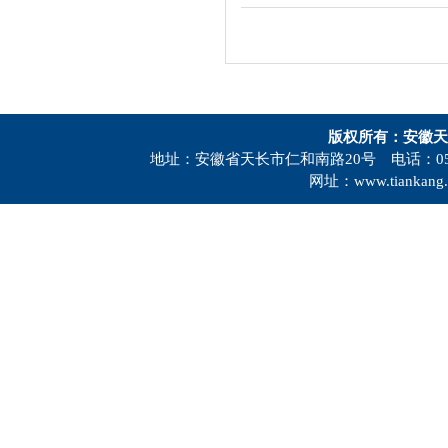
版权所有：安徽天
地址：安徽省天长市仁和南路20号 电话：0550-73
网址：www.tiankang.