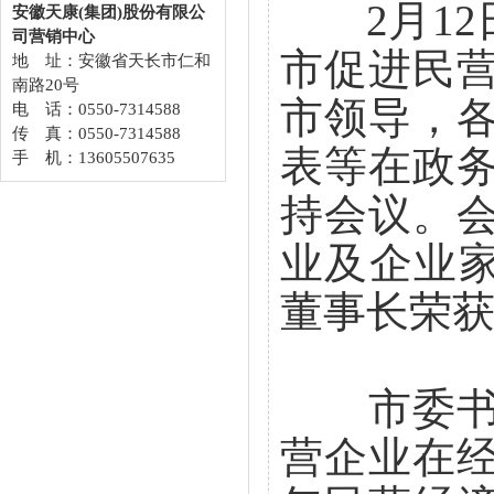
2月12
安徽天康(集团)股份有限公
司营销中心
市促进民
地 址：安徽省天长市仁和
南路20号
市领导，
电 话：0550-7314588
传 真：0550-7314588
表等在政
手 机：13605507635
持会议。会
业及企业家。
董事长荣获&
市委书记
营企业在经