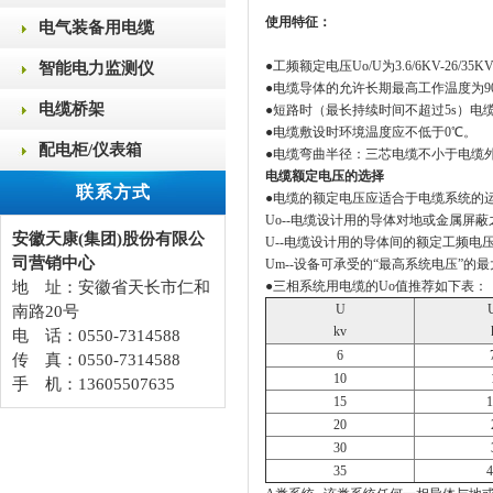
使用特征：
电气装备用电缆
●工频额定电压Uo/U为3.6/6KV-26/35K
智能电力监测仪
●电缆导体的允许长期最高工作温度为9
电缆桥架
●短路时（最长持续时间不超过5s）电
●电缆敷设时环境温度应不低于0℃。
配电柜/仪表箱
●电缆弯曲半径：三芯电缆不小于电缆外
电缆额定电压的选择
联系方式
●电缆的额定电压应适合于电缆系统的运
Uo--电缆设计用的导体对地或金属屏
安徽天康(集团)股份有限公
U--电缆设计用的导体间的额定工频电
司营销中心
Um--设备可承受的“最高系统电压”的
地 址：安徽省天长市仁和
●三相系统用电缆的Uo值推荐如下表：
U
南路20号
kv
电 话：0550-7314588
6
传 真：0550-7314588
10
手 机：13605507635
15
1
20
30
35
4