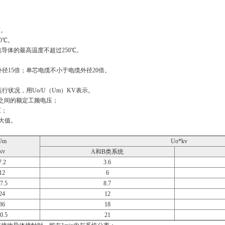
V。
0℃。
缆导体的最高温度不超过250℃。
径15倍；单芯电缆不小于电缆外径20倍。
行状况，用Uo/U（Um）KV表示。
蔽之间的额定工频电压；
压；
最大值。
Um
Uo*kv
kv
A和B类系统
7.2
3.6
12
6
7.5
8.7
24
12
36
18
0.5
21