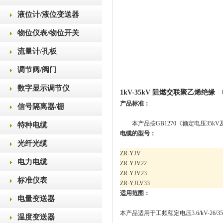
液位计/液位变送器
物位仪表/物位开关
流量计/孔板
调节阀/阀门
数字显示调节仪
1kV-35kV 阻燃交联聚乙烯绝缘
产品标准：
信号隔离器/栅
本产品按GB1270《额定电压35k
特种电缆
电缆的型号：
光纤光缆
ZR-YJV
电力电缆
ZR-YJV22
ZR-YJV23
标准仪表
ZR-YJLV33
适用范围：
电量变送器
本产品适用于工频额定电压3.6/kV-26
温度变送器