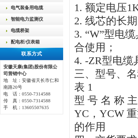
1. 额定电压1
电气装备用电缆
2. 线芯的长
智能电力监测仪
电缆桥架
3. “W”
配电柜/仪表箱
合使用；
联系方式
4. -ZR型
安徽天康(集团)股份有限公
三、型号、名
司营销中心
地 址：安徽省天长市仁和
表 1
南路20号
电 话：0550-7314588
型 号 名 称 主
传 真：0550-7314588
手 机：13605507635
YC，YCW
的作用