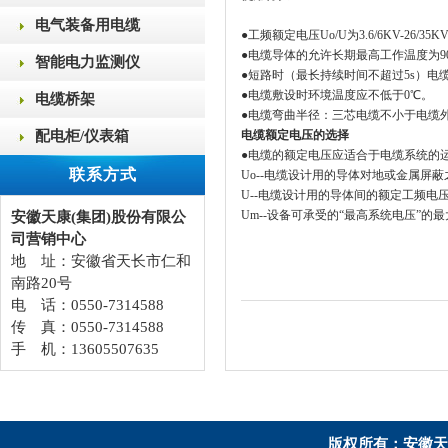
电气装备用电缆
●工频额定电压Uo/U为3.6/6KV-26/35K
●电缆导体的允许长期最高工作温度为9
智能电力监测仪
●短路时（最长持续时间不超过5s）电
●电缆敷设时环境温度应不低于0℃。
电缆桥架
●电缆弯曲半径：三芯电缆不小于电缆外
配电柜/仪表箱
电缆额定电压的选择
●电缆的额定电压应适合于电缆系统的运
联系方式
Uo--电缆设计用的导体对地或金属屏
U--电缆设计用的导体间的额定工频电
Um--设备可承受的“最高系统电压”的
安徽天康(集团)股份有限公
司营销中心
地 址：安徽省天长市仁和
南路20号
电 话：0550-7314588
传 真：0550-7314588
手 机：13605507635
版权所有：安徽天